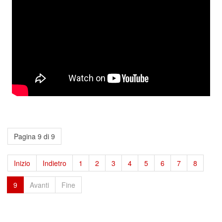
Pagina 9 di 9
Inizio
Indietro
1
2
3
4
5
6
7
8
9
Avanti
Fine