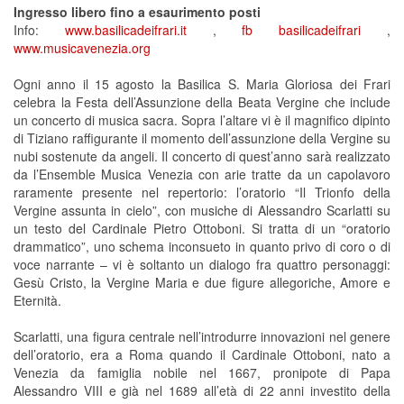
Ingresso libero fino a esaurimento posti
Info:
www.basilicadeifrari.it
,
fb basilicadeifrari
,
www.musicavenezia.org
Ogni anno il 15 agosto la Basilica S. Maria Gloriosa dei Frari
celebra la Festa dell’Assunzione della Beata Vergine che include
un concerto di musica sacra. Sopra l’altare vi è il magnifico dipinto
di Tiziano raffigurante il momento dell’assunzione della Vergine su
nubi sostenute da angeli. Il concerto di quest’anno sarà realizzato
da l’Ensemble Musica Venezia con arie tratte da un capolavoro
raramente presente nel repertorio: l’oratorio “Il Trionfo della
Vergine assunta in cielo”, con musiche di Alessandro Scarlatti su
un testo del Cardinale Pietro Ottoboni. Si tratta di un “oratorio
drammatico”, uno schema inconsueto in quanto privo di coro o di
voce narrante – vi è soltanto un dialogo fra quattro personaggi:
Gesù Cristo, la Vergine Maria e due figure allegoriche, Amore e
Eternità.
Scarlatti, una figura centrale nell’introdurre innovazioni nel genere
dell’oratorio, era a Roma quando il Cardinale Ottoboni, nato a
Venezia da famiglia nobile nel 1667, pronipote di Papa
Alessandro VIII e già nel 1689 all’età di 22 anni investito della